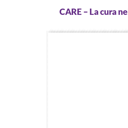
Skip
CARE – La cura nel
to
content