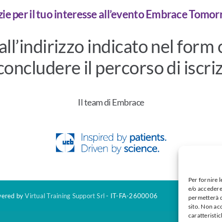
ie per il tuo interesse all’evento Embrace Tomo
all’indirizzo indicato nel form 
concludere il percorso di iscriz
Il team di Embrace
Per fornire 
e/o accedere
owered by
Virtual Training Support Srl
- IT-FA-2600006
permetterà d
sito. Non ac
caratteristic