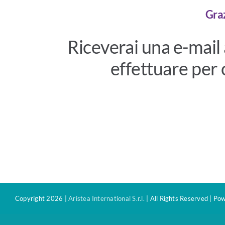
Graz
Riceverai una e-mail 
effettuare per 
Copyright 2026 |
Aristea International S.r.l.
| All Rights Reserved | P